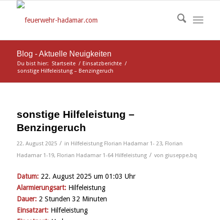
Blog - Aktuelle Neuigkeiten
Du bist hier:
Startseite
/
Einsatzberichte
/
sonstige Hilfeleistung – Benzingeruch
sonstige Hilfeleistung –
Benzingeruch
/
22. August 2025
in
Hilfeleistung
Florian Hadamar 1- 23
,
Florian
/
Hadamar 1-19
,
Florian Hadamar 1-64
Hilfeleistung
von
giuseppe.bq
Datum:
22. August 2025 um 01:03 Uhr
Alarmierungsart:
Hilfeleistung
Dauer:
2 Stunden 32 Minuten
Einsatzart:
Hilfeleistung