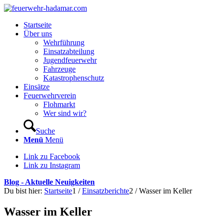
Startseite
Über uns
Wehrführung
Einsatzabteilung
Jugendfeuerwehr
Fahrzeuge
Katastrophenschutz
Einsätze
Feuerwehrverein
Flohmarkt
Wer sind wir?
Suche
Menü
Menü
Link zu Facebook
Link zu Instagram
Blog - Aktuelle Neuigkeiten
Du bist hier:
Startseite
1
/
Einsatzberichte
2
/
Wasser im Keller
Wasser im Keller