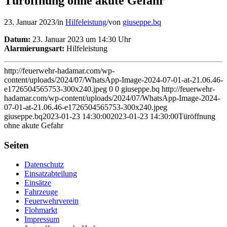
Türöffnung ohne akute Gefahr
23. Januar 2023
/
in
Hilfeleistung
/
von
giuseppe.bq
Datum:
23. Januar 2023 um 14:30 Uhr
Alarmierungsart:
Hilfeleistung
http://feuerwehr-hadamar.com/wp-
content/uploads/2024/07/WhatsApp-Image-2024-07-01-at-21.06.46-
e1726504565753-300x240.jpeg
0
0
giuseppe.bq
http://feuerwehr-
hadamar.com/wp-content/uploads/2024/07/WhatsApp-Image-2024-
07-01-at-21.06.46-e1726504565753-300x240.jpeg
giuseppe.bq
2023-01-23 14:30:00
2023-01-23 14:30:00
Türöffnung
ohne akute Gefahr
Seiten
Datenschutz
Einsatzabteilung
Einsätze
Fahrzeuge
Feuerwehrverein
Flohmarkt
Impressum