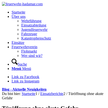
Startseite
Über uns
Wehrführung
Einsatzabteilung
Jugendfeuerwehr
Fahrzeuge
Katastrophenschutz
Einsätze
Feuerwehrverein
Flohmarkt
Wer sind wir?
Suche
Menü
Menü
Link zu Facebook
Link zu Instagram
Blog - Aktuelle Neuigkeiten
Du bist hier:
Startseite
1
/
Einsatzberichte
2
/
Türöffnung ohne akute
Gefahr