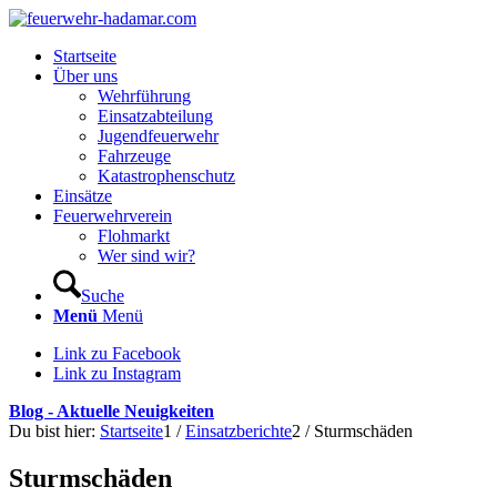
Startseite
Über uns
Wehrführung
Einsatzabteilung
Jugendfeuerwehr
Fahrzeuge
Katastrophenschutz
Einsätze
Feuerwehrverein
Flohmarkt
Wer sind wir?
Suche
Menü
Menü
Link zu Facebook
Link zu Instagram
Blog - Aktuelle Neuigkeiten
Du bist hier:
Startseite
1
/
Einsatzberichte
2
/
Sturmschäden
Sturmschäden