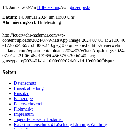
14. Januar 2024
/
in
Hilfeleistung
/
von
giuseppe.bq
Datum:
14. Januar 2024 um 10:00 Uhr
Alarmierungsart:
Hilfeleistung
http://feuerwehr-hadamar.com/wp-
content/uploads/2024/07/WhatsApp-Image-2024-07-01-at-21.06.46-
e1726504565753-300x240.jpeg
0
0
giuseppe.bq
http://feuerwehr-
hadamar.com/wp-content/uploads/2024/07/WhatsApp-Image-2024-
07-01-at-21.06.46-e1726504565753-300x240.jpeg
giuseppe.bq
2024-01-14 10:00:00
2024-01-14 10:00:00
Ölspur
Seiten
Datenschutz
Einsatzabteilung
Einsätze
Fahrzeuge
Feuerwehrverein
Flohmarkt
Impressum
Jugendfeuerwehr Hadamar
Katastrophenschutz 4.Löschzug Limburg-Weilburg