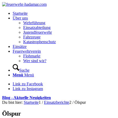
Startseite
Über uns
Wehrführung
Einsatzabteilung
Jugendfeuerwehr
Fahrzeuge
Katastrophenschutz
Einsätze
Feuerwehrverein
Flohmarkt
Wer sind wir?
Suche
Menü
Menü
Link zu Facebook
Link zu Instagram
Blog - Aktuelle Neuigkeiten
Du bist hier:
Startseite
1
/
Einsatzberichte
2
/
Ölspur
Ölspur