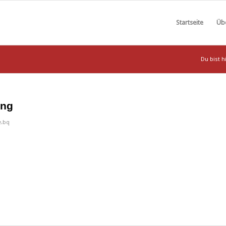
Startseite
Üb
Du bist hi
ung
e.bq