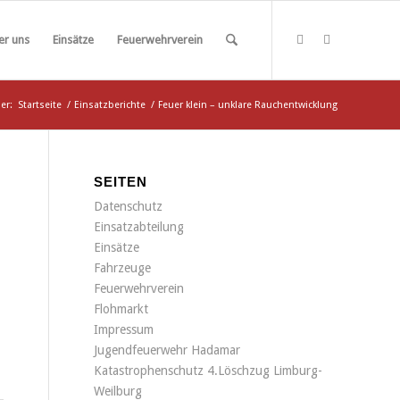
er uns
Einsätze
Feuerwehrverein
er:
Startseite
/
Einsatzberichte
/
Feuer klein – unklare Rauchentwicklung
SEITEN
Datenschutz
Einsatzabteilung
Einsätze
Fahrzeuge
Feuerwehrverein
Flohmarkt
Impressum
Jugendfeuerwehr Hadamar
Katastrophenschutz 4.Löschzug Limburg-
Weilburg