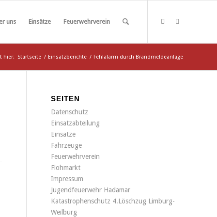
er uns
Einsätze
Feuerwehrverein
t hier:
Startseite
/
Einsatzberichte
/
Fehlalarm durch Brandmeldeanlage
SEITEN
Datenschutz
Einsatzabteilung
Einsätze
Fahrzeuge
Feuerwehrverein
Flohmarkt
Impressum
Jugendfeuerwehr Hadamar
Katastrophenschutz 4.Löschzug Limburg-
Weilburg