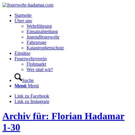
Startseite
Über uns
Wehrführung
Einsatzabteilung
Jugendfeuerwehr
Fahrzeuge
Katastrophenschutz
Einsätze
Feuerwehrverein
Flohmarkt
Wer sind wir?
Suche
Menü
Menü
Link zu Facebook
Link zu Instagram
Archiv für: Florian Hadamar
1-30