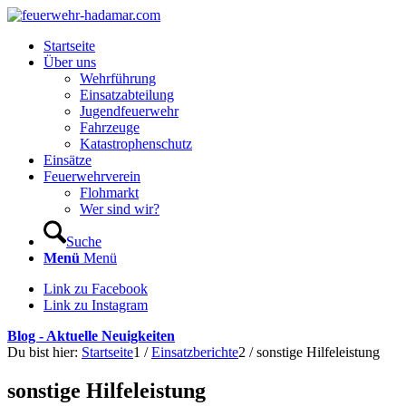
Startseite
Über uns
Wehrführung
Einsatzabteilung
Jugendfeuerwehr
Fahrzeuge
Katastrophenschutz
Einsätze
Feuerwehrverein
Flohmarkt
Wer sind wir?
Suche
Menü
Menü
Link zu Facebook
Link zu Instagram
Blog - Aktuelle Neuigkeiten
Du bist hier:
Startseite
1
/
Einsatzberichte
2
/
sonstige Hilfeleistung
sonstige Hilfeleistung